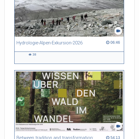
Hydrologie-Alpen-Exkursion-2026
06:46 duration
06:46
38
38
views
Between tradition and transformation: how owners, advisers and institutions co-create knowledge for resilient forests in Europe
54:13 duration
54:13