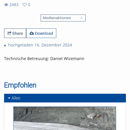
2483
0
0
2483
favorites
Medienaktionen
views
Share
Download
hochgeladen 16. Dezember 2024
Technische Betreuung: Daniel Wizemann
Empfohlen
Alles