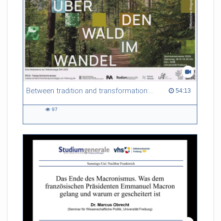
Between tradition and transformation: how owners, advisers and institutions co-create knowledge for resilient forests in Europe
54:13 duration
54:13
97
97
views