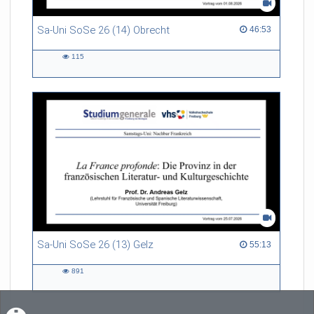
Sa-Uni SoSe 26 (14) Obrecht
46:53 duration
46:53
115
115
views
Sa-Uni SoSe 26 (13) Gelz
55:13 duration
55:13
891
891
views