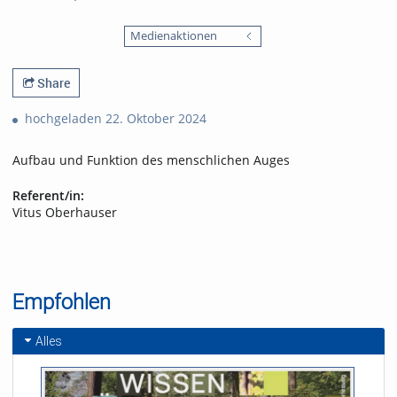
0
1803
favorites
Medienaktionen
views
Share
hochgeladen 22. Oktober 2024
Aufbau und Funktion des menschlichen Auges
Referent/in:
Vitus Oberhauser
Empfohlen
Alles