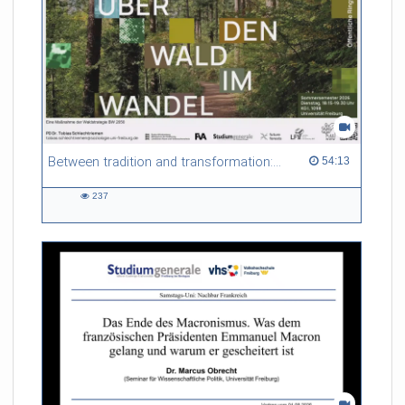
Between tradition and transformation: how owners, advisers and institutions co-create knowledge for resilient forests in Europe
54:13 duration
54:13
237
237
views