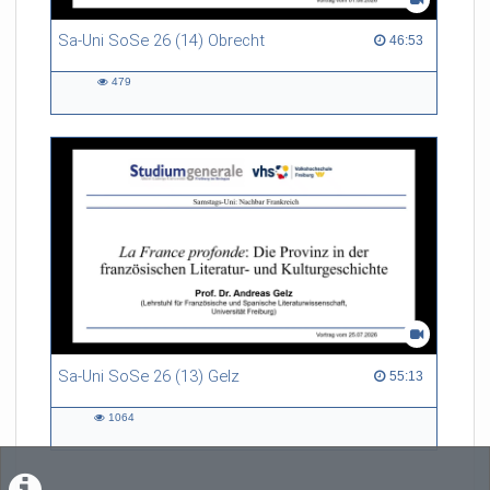
Sa-Uni SoSe 26 (14) Obrecht
46:53 duration
46:53
479
479
views
Sa-Uni SoSe 26 (13) Gelz
55:13 duration
55:13
1064
1064
views