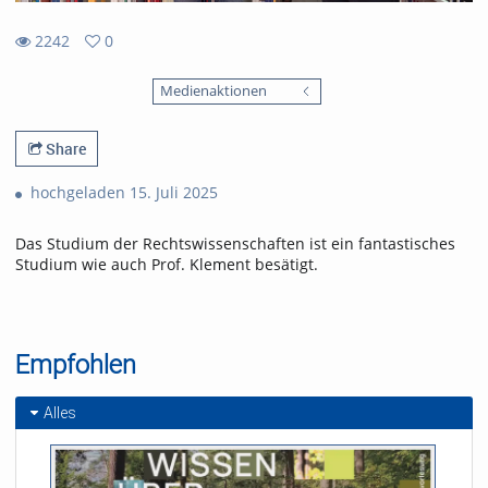
2242
0
0
2242
favorites
Medienaktionen
views
Share
hochgeladen 15. Juli 2025
Das Studium der Rechtswissenschaften ist ein fantastisches
Studium wie auch Prof. Klement besätigt.
Empfohlen
Alles