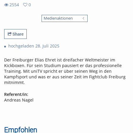
2554
0
0
2554
favorites
Medienaktionen
views
Share
hochgeladen 28. Juli 2025
Der Freiburger Elias Ehret ist dreifacher Weltmeister im
Kickboxen. Für sein Studium pausiert er das professionelle
Training. Mit uniTV spricht er über seinen Weg in den
Kampfsport und was er aus seiner Zeit im Fightclub Freiburg
mitnimmt.
Referent/in:
Andreas Nagel
Empfohlen