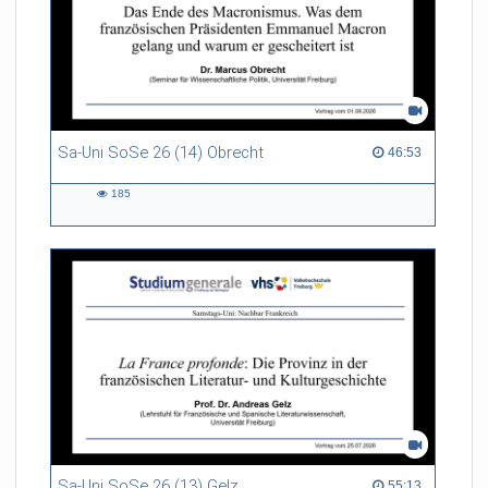
Sa-Uni SoSe 26 (14) Obrecht
46:53 duration
46:53
185
185
views
Sa-Uni SoSe 26 (13) Gelz
55:13 duration
55:13