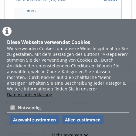
969
969
views
Diese Webseite verwendet Cookies
LADE MEHR
Wir verwenden Cookies, um unsere Website optimal für Sie
zu gestalten. Mit dem Bestätigen des Buttons "Akzeptieren"
Featured
stimmen Sie der Verwendung von Cookies zu. Durch
Anklicken der untenstehenden Checkboxen können Sie
Beliebtheit
auswählen, welche Cookie-Kategorien Sie zulassen
möchten. Durch Klicken auf die Schaltfläche "Mehr
anzeigen" erhalten Sie eine Beschreibung jeder Kategorie.
Weitere Informationen finden Sie in unserer
Legal Info
Links
Datenschutzerklärung
.
Nutzungsbedingungen
Sitemap
Notwendig
Datenschutzerklärung
Auswahl zustimmen
Allen zustimmen
Imprint
Cookie-Zustimmung
Mehr anzeigen