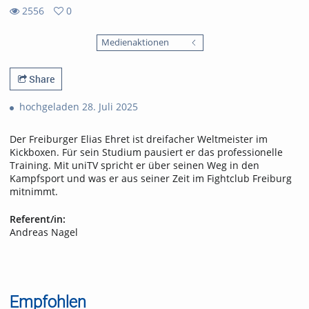
2556
0
0
2556
favorites
Medienaktionen
views
Share
hochgeladen 28. Juli 2025
Der Freiburger Elias Ehret ist dreifacher Weltmeister im
Kickboxen. Für sein Studium pausiert er das professionelle
Training. Mit uniTV spricht er über seinen Weg in den
Kampfsport und was er aus seiner Zeit im Fightclub Freiburg
mitnimmt.
Referent/in:
Andreas Nagel
Empfohlen