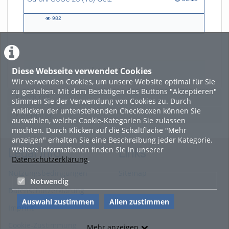
982
982
views
Diese Webseite verwendet Cookies
LADE MEHR
Wir verwenden Cookies, um unsere Website optimal für Sie
zu gestalten. Mit dem Bestätigen des Buttons "Akzeptieren"
Featured
stimmen Sie der Verwendung von Cookies zu. Durch
Anklicken der untenstehenden Checkboxen können Sie
Beliebtheit
auswählen, welche Cookie-Kategorien Sie zulassen
möchten. Durch Klicken auf die Schaltfläche "Mehr
anzeigen" erhalten Sie eine Beschreibung jeder Kategorie.
Weitere Informationen finden Sie in unserer
Legal Info
Links
Datenschutzerklärung
.
Nutzungsbedingungen
Sitemap
Notwendig
Datenschutzerklärung
Auswahl zustimmen
Allen zustimmen
Imprint
Cookie-Zustimmung
Mehr anzeigen