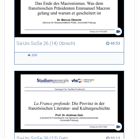
Sa-Uni SoSe 26 (14) Obrecht
46:53 duration
46:53
200
200
views
Sa-Uni SoSe 26 (13) Gelz
55:13 duration
55:13