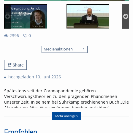
Begrüßung Arndt
Michael
2396
0
0
2396
favorites
Medienaktionen
views
Share
hochgeladen 10. Juni 2026
Spätestens seit der Coronapandemie gehören
Verschwörungstheorien zu den prägenden Phänomenen
unserer Zeit. In seinem bei Suhrkamp erschienenen Buch „Die
Alarmierten. Was Verschwörungstheorien anrichten“
analysiert der Amerikanist Prof. Dr. Michael Butter (Universität
Mehr anzeigen
Tübingen), warum immer mehr Menschen für
konspirationistische Sinnangebote empfänglich sind und
welche gesellschaftlichen Folgen das hat. In seinem Vortrag
Empfohlen