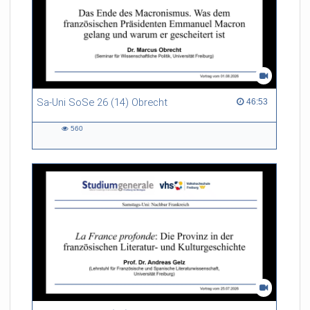
Sa-Uni SoSe 26 (14) Obrecht
46:53 duration
46:53
560
560
views