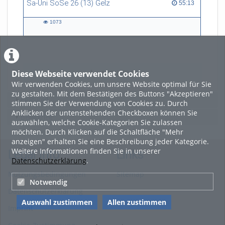
Sa-Uni SoSe 26 (13) Gelz
55:13 duration
55:13
1073
1073
views
Diese Webseite verwendet Cookies
LADE MEHR
Wir verwenden Cookies, um unsere Website optimal für Sie
zu gestalten. Mit dem Bestätigen des Buttons "Akzeptieren"
Featured
stimmen Sie der Verwendung von Cookies zu. Durch
Anklicken der untenstehenden Checkboxen können Sie
Beliebtheit
auswählen, welche Cookie-Kategorien Sie zulassen
möchten. Durch Klicken auf die Schaltfläche "Mehr
anzeigen" erhalten Sie eine Beschreibung jeder Kategorie.
Weitere Informationen finden Sie in unserer
Legal Info
Links
Datenschutzerklärung
.
Nutzungsbedingungen
Sitemap
Notwendig
Datenschutzerklärung
Auswahl zustimmen
Allen zustimmen
Imprint