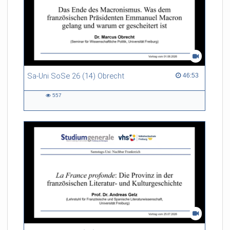
Sa-Uni SoSe 26 (14) Obrecht
46:53 duration
46:53
557
557
views