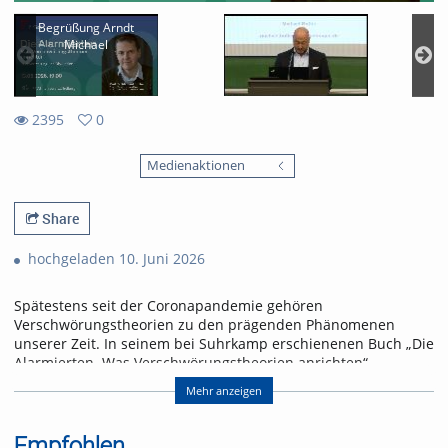
Begrüßung Arndt
Michael
2395
0
0
2395
favorites
Medienaktionen
views
Share
hochgeladen 10. Juni 2026
Spätestens seit der Coronapandemie gehören
Verschwörungstheorien zu den prägenden Phänomenen
unserer Zeit. In seinem bei Suhrkamp erschienenen Buch „Die
Alarmierten. Was Verschwörungstheorien anrichten“
analysiert der Amerikanist Prof. Dr. Michael Butter (Universität
Mehr anzeigen
Tübingen), warum immer mehr Menschen für
konspirationistische Sinnangebote empfänglich sind und
welche gesellschaftlichen Folgen das hat. In seinem Vortrag
Empfohlen