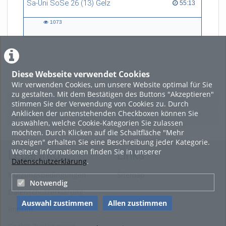
Sa-Uni SoSe 26 (13) Gelz
55:13 duration
55:13
1073
1073
views
Diese Webseite verwendet Cookies
LADE MEHR
Wir verwenden Cookies, um unsere Website optimal für Sie
zu gestalten. Mit dem Bestätigen des Buttons "Akzeptieren"
Featured
stimmen Sie der Verwendung von Cookies zu. Durch
Anklicken der untenstehenden Checkboxen können Sie
Beliebtheit
auswählen, welche Cookie-Kategorien Sie zulassen
möchten. Durch Klicken auf die Schaltfläche "Mehr
anzeigen" erhalten Sie eine Beschreibung jeder Kategorie.
Weitere Informationen finden Sie in unserer
Legal Info
Links
Datenschutzerklärung
.
Nutzungsbedingungen
Sitemap
Notwendig
Datenschutzerklärung
Auswahl zustimmen
Allen zustimmen
Imprint