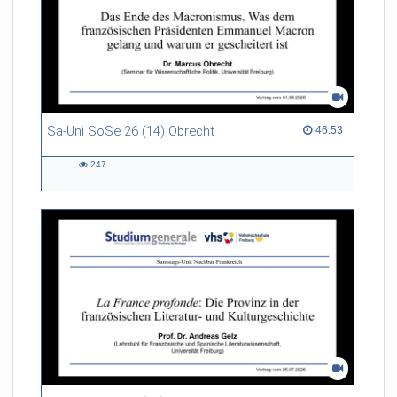
Sa-Uni SoSe 26 (14) Obrecht
46:53 duration
46:53
247
247
views