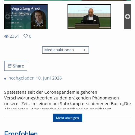
Begrüßung Arndt
Michael
2351
0
0
2351
favorites
Medienaktionen
views
Share
hochgeladen 10. Juni 2026
Spätestens seit der Coronapandemie gehören
Verschwörungstheorien zu den prägenden Phänomenen
unserer Zeit. In seinem bei Suhrkamp erschienenen Buch „Die
Alarmierten. Was Verschwörungstheorien anrichten“
analysiert der Amerikanist Prof. Dr. Michael Butter (Universität
Mehr anzeigen
Tübingen), warum immer mehr Menschen für
konspirationistische Sinnangebote empfänglich sind und
welche gesellschaftlichen Folgen das hat. In seinem Vortrag
Empfohlen