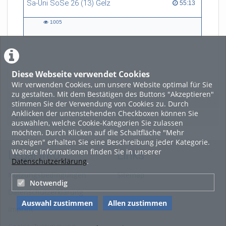
Sa-Uni SoSe 26 (13) Gelz
55:13 duration
55:13
1005
1005
views
Diese Webseite verwendet Cookies
LADE MEHR
Wir verwenden Cookies, um unsere Website optimal für Sie
zu gestalten. Mit dem Bestätigen des Buttons "Akzeptieren"
Featured
stimmen Sie der Verwendung von Cookies zu. Durch
Anklicken der untenstehenden Checkboxen können Sie
Beliebtheit
auswählen, welche Cookie-Kategorien Sie zulassen
möchten. Durch Klicken auf die Schaltfläche "Mehr
anzeigen" erhalten Sie eine Beschreibung jeder Kategorie.
Weitere Informationen finden Sie in unserer
Legal Info
Links
Datenschutzerklärung
.
Nutzungsbedingungen
Sitemap
Notwendig
Datenschutzerklärung
Auswahl zustimmen
Allen zustimmen
Imprint