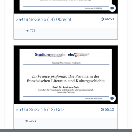
Sa-Uni SoSe 26 (14) Obrecht
46:53 duration
46:53
722
722
views
Sa-Uni SoSe 26 (13) Gelz
55:13 duration
55:13
1091
1091
views