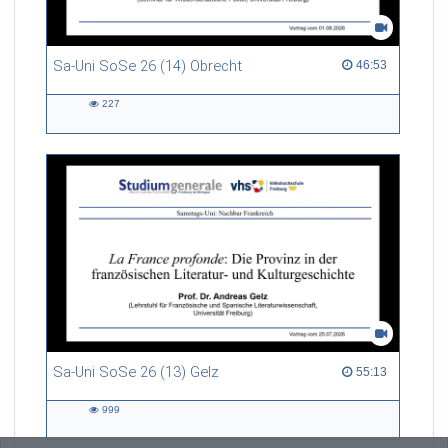
Sa-Uni SoSe 26 (14) Obrecht
46:53 duration
46:53
227
227
views
Sa-Uni SoSe 26 (13) Gelz
55:13 duration
55:13
999
999
views