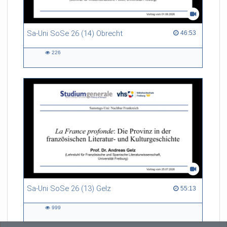
Sa-Uni SoSe 26 (14) Obrecht
46:53 duration
46:53
226
226
views
Sa-Uni SoSe 26 (13) Gelz
55:13 duration
55:13
999
999
views