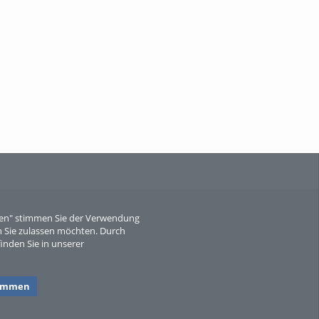
When Particle Physics Gets Hot: A
Journey Throu...
Sperber
eren" stimmen Sie der Verwendung
 Sie zulassen möchten. Durch
inden Sie in unserer
timmen