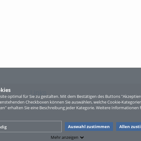
kies
Links
te optimal für Sie zu gestalten. Mit dem Bestätigen des Buttons "Akzepti
ntenstehenden Checkboxen können Sie auswählen, welche Cookie-Kategorien
Sitemap
gen" erhalten Sie eine Beschreibung jeder Kategorie. Weitere Informationen f
Auswahl zustimmen
Allen zus
dig
Mehr anzeigen