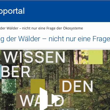
go
go
go
to
to
to
navigation
main
footer
content
er Wälder – nicht nur eine Frage der Ökosysteme
g der Wälder – nicht nur eine Fra
Video abspielen