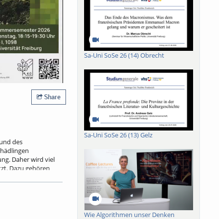
Sa-Uni SoSe 26 (14) Obrecht
Share
Sa-Uni SoSe 26 (13) Gelz
rund des
hädlingen
g. Daher wird viel
zt. Dazu gehören
tandespflege oder
er Wälder
 neue Technologien,
ahmen. Gleichzeitig
ngen durch die
Wie Algorithmen unser Denken