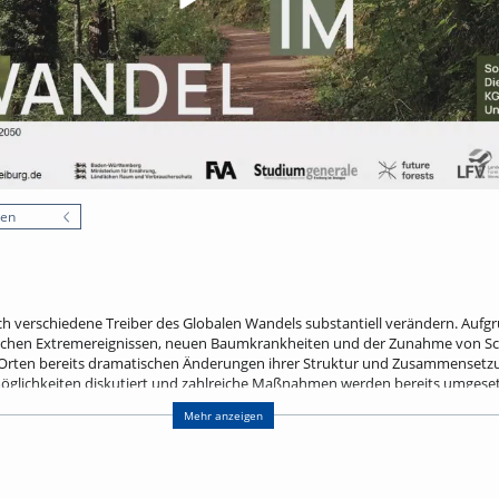
nen
ch verschiedene Treiber des Globalen Wandels substantiell verändern. Aufg
schen Extremereignissen, neuen Baumkrankheiten und der Zunahme von Sc
 Orten bereits dramatischen Änderungen ihrer Struktur und Zusammensetzun
glichkeiten diskutiert und zahlreiche Maßnahmen werden bereits umgeset
rtenzusammensetzung, eine Erhöhung der Mischung, eine konsequente Bes
Mehr anzeigen
rückhalts in Wäldern. Um die notwendige Anpassung und Transformation d
ch einer Erhöhung der Anpassungskapazität von Forstbetrieben, z. B. durch
 Informationen und zusätzlicher Ressourcen für kostspielige Anpassungsmaßn
gesellschaftlichen Anforderungen an die Bereitstellung von Ökosystemleistu