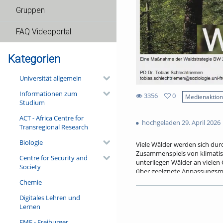
Gruppen
FAQ Videoportal
Kategorien
Universität allgemein
Informationen zum
3356
0
Medienaktio
Studium
0
3356
favorites
ACT - Africa Centre for
views
hochgeladen 29. April 2026
Transregional Research
Biologie
Viele Wälder werden sich dur
Zusammenspiels von klimati
Centre for Security and
unterliegen Wälder an vielen
Society
über geeignete Anpassungsmö
eine Veränderung der Bauma
Chemie
die Verbesserung des Wasser
Digitales Lehren und
voranzubringen, bedarf es au
Lernen
die Bereitstellung aktueller
ist auch eine Anpassung der 
FMF - Freiburger