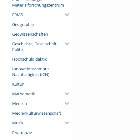
zukünftigen Wälder notwendi
Materialforschungszentrum
Exzellenzclusters Future Fores
FRIAS
Referent/in:
Prof. Dr. Jürgen Bauhus
Geographie
Geowissenschaften
Geschichte, Gesellschaft,
Politik
Hochschuldidaktik
Innovationscampus
Nachhaltigkeit (ICN)
Kultur
Mathematik
Medizin
Medienkulturwissenschaft
Musik
Pharmazie