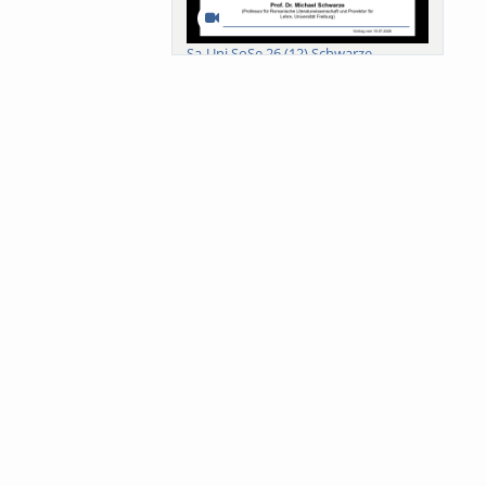
Sa-Uni SoSe 26 (12) Schwarze
Meanings of Forests: A Collaborative
Comparativ...
Als der Wald eine Zukunftsfrage
wurde. Wissen, ...