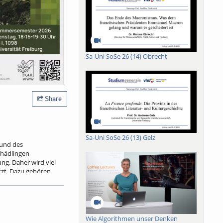
Sa-Uni SoSe 26 (14) Obrecht
Share
Sa-Uni SoSe 26 (13) Gelz
rund des
hädlingen
g. Daher wird viel
zt. Dazu gehören
tandespflege oder
er Wälder
 neue Technologien,
ahmen. Gleichzeitig
ngen durch die
Wie Algorithmen unser Denken