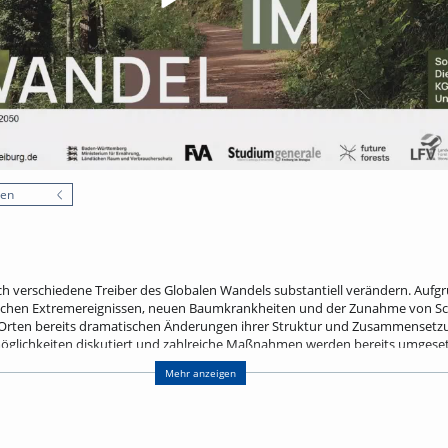
nen
ch verschiedene Treiber des Globalen Wandels substantiell verändern. Aufg
schen Extremereignissen, neuen Baumkrankheiten und der Zunahme von Sc
 Orten bereits dramatischen Änderungen ihrer Struktur und Zusammensetzun
glichkeiten diskutiert und zahlreiche Maßnahmen werden bereits umgeset
rtenzusammensetzung, eine Erhöhung der Mischung, eine konsequente Bes
Mehr anzeigen
rückhalts in Wäldern. Um die notwendige Anpassung und Transformation d
ch einer Erhöhung der Anpassungskapazität von Forstbetrieben, z. B. durch
 Informationen und zusätzlicher Ressourcen für kostspielige Anpassungsmaßn
gesellschaftlichen Anforderungen an die Bereitstellung von Ökosystemleistu