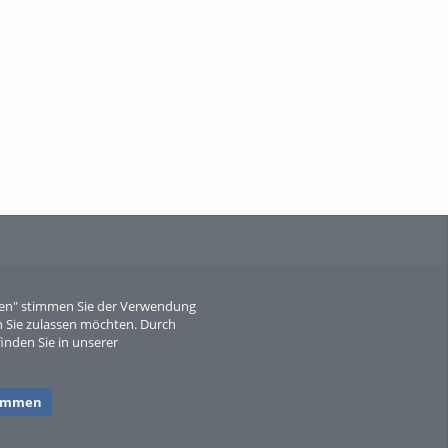
When Particle Physics Gets Hot: A
Journey Throu...
Sperber
eren" stimmen Sie der Verwendung
 Sie zulassen möchten. Durch
inden Sie in unserer
timmen