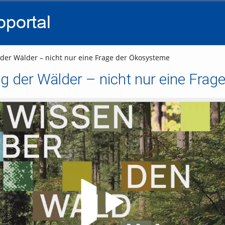
go
go
go
to
to
to
navigation
main
footer
content
er Wälder – nicht nur eine Frage der Ökosysteme
g der Wälder – nicht nur eine Fra
Video abspielen