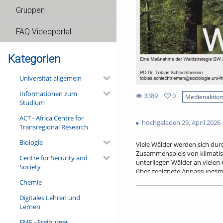
Gruppen
FAQ Videoportal
Kategorien
Universität allgemein
Informationen zum
3389
0
Medienaktio
Studium
0
3389
favorites
ACT - Africa Centre for
views
hochgeladen 29. April 2026
Transregional Research
Biologie
Viele Wälder werden sich dur
Zusammenspiels von klimati
Centre for Security and
unterliegen Wälder an vielen
Society
über geeignete Anpassungsmö
eine Veränderung der Bauma
Chemie
die Verbesserung des Wasser
Digitales Lehren und
voranzubringen, bedarf es au
Lernen
die Bereitstellung aktueller
ist auch eine Anpassung der 
FMF - Freiburger