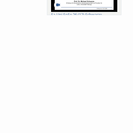
Sa-Uni SoSe 26 (12) Schwarze
Meanings of Forests: A Collaborative
Comparativ...
Als der Wald eine Zukunftsfrage
wurde. Wissen, ...