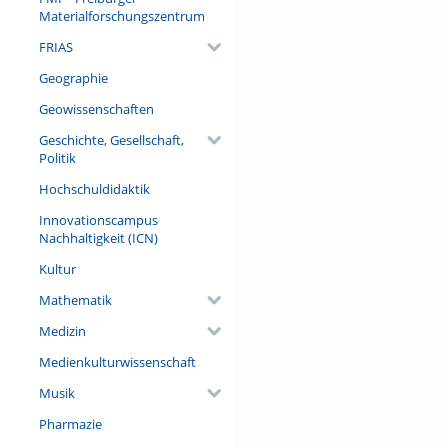
zukünftigen Wälder notwendi
Materialforschungszentrum
Exzellenzclusters Future Fores
FRIAS
Referent/in:
Prof. Dr. Jürgen Bauhus
Geographie
Geowissenschaften
Geschichte, Gesellschaft,
Politik
Hochschuldidaktik
Innovationscampus
Nachhaltigkeit (ICN)
Kultur
Mathematik
Medizin
Medienkulturwissenschaft
Musik
Pharmazie