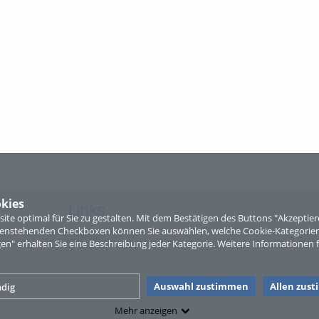
kies
Links
te optimal für Sie zu gestalten. Mit dem Bestätigen des Buttons "Akzepti
ntenstehenden Checkboxen können Sie auswählen, welche Cookie-Kategorien
Sitemap
gen" erhalten Sie eine Beschreibung jeder Kategorie. Weitere Informationen f
Auswahl zustimmen
Allen zus
dig
Mehr anzeigen