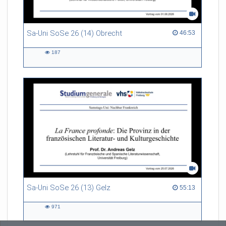
Sa-Uni SoSe 26 (14) Obrecht
46:53 duration
46:53
187
187
views
Sa-Uni SoSe 26 (13) Gelz
55:13 duration
55:13
971
971
views