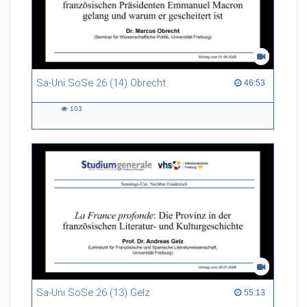
Sa-Uni SoSe 26 (14) Obrecht
46:53 duration
46:53
103
103
views
Sa-Uni SoSe 26 (13) Gelz
55:13 duration
55:13