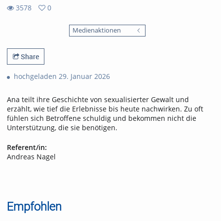
3578
0
0
3578
favorites
Medienaktionen
views
Share
hochgeladen 29. Januar 2026
Ana teilt ihre Geschichte von sexualisierter Gewalt und
erzählt, wie tief die Erlebnisse bis heute nachwirken. Zu oft
fühlen sich Betroffene schuldig und bekommen nicht die
Unterstützung, die sie benötigen.
Referent/in:
Andreas Nagel
Empfohlen