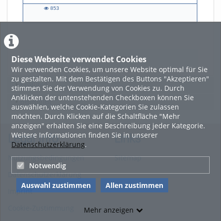
853
853
views
Diese Webseite verwendet Cookies
LADE MEHR
Wir verwenden Cookies, um unsere Website optimal für Sie
zu gestalten. Mit dem Bestätigen des Buttons "Akzeptieren"
Featured
stimmen Sie der Verwendung von Cookies zu. Durch
Anklicken der untenstehenden Checkboxen können Sie
Beliebtheit
auswählen, welche Cookie-Kategorien Sie zulassen
möchten. Durch Klicken auf die Schaltfläche "Mehr
anzeigen" erhalten Sie eine Beschreibung jeder Kategorie.
Weitere Informationen finden Sie in unserer
Legal Info
Links
Datenschutzerklärung
.
Nutzungsbedingungen
Sitemap
Notwendig
Datenschutzerklärung
Auswahl zustimmen
Allen zustimmen
Imprint
Cookie-Zustimmung
Mehr anzeigen