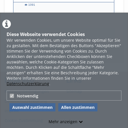
1091
1091
views
Diese Webseite verwendet Cookies
LADE MEHR
Wir verwenden Cookies, um unsere Website optimal für Sie
zu gestalten. Mit dem Bestätigen des Buttons "Akzeptieren"
Featured
stimmen Sie der Verwendung von Cookies zu. Durch
Anklicken der untenstehenden Checkboxen können Sie
Beliebtheit
auswählen, welche Cookie-Kategorien Sie zulassen
möchten. Durch Klicken auf die Schaltfläche "Mehr
anzeigen" erhalten Sie eine Beschreibung jeder Kategorie.
Weitere Informationen finden Sie in unserer
Legal Info
Links
Datenschutzerklärung
.
Nutzungsbedingungen
Sitemap
Notwendig
Datenschutzerklärung
Auswahl zustimmen
Allen zustimmen
Imprint
Cookie-Zustimmung
Mehr anzeigen