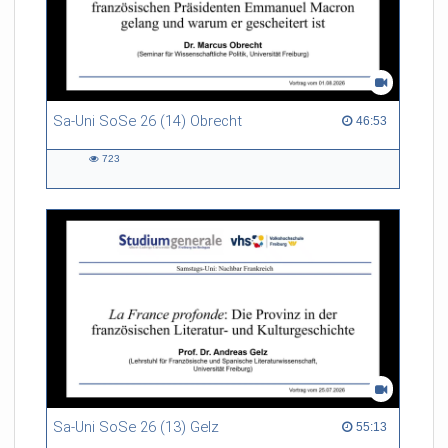
Sa-Uni SoSe 26 (14) Obrecht
46:53 duration
46:53
723
723
views
Sa-Uni SoSe 26 (13) Gelz
55:13 duration
55:13