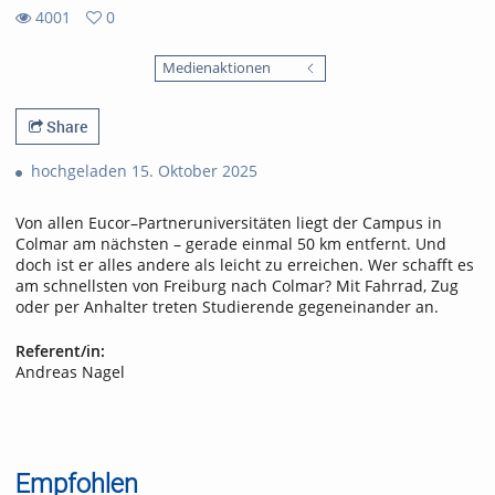
4001
0
0
4001
favorites
Medienaktionen
views
Share
hochgeladen 15. Oktober 2025
Von allen Eucor–Partneruniversitäten liegt der Campus in
Colmar am nächsten – gerade einmal 50 km entfernt. Und
doch ist er alles andere als leicht zu erreichen. Wer schafft es
am schnellsten von Freiburg nach Colmar? Mit Fahrrad, Zug
oder per Anhalter treten Studierende gegeneinander an.
Referent/in:
Andreas Nagel
Empfohlen