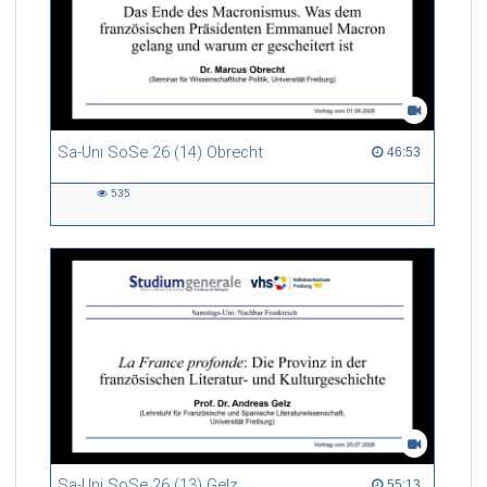
Sa-Uni SoSe 26 (14) Obrecht
46:53 duration
46:53
535
535
views
Sa-Uni SoSe 26 (13) Gelz
55:13 duration
55:13