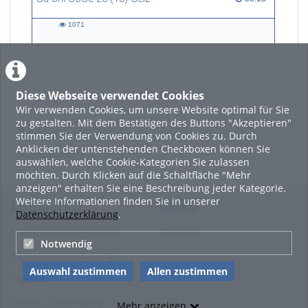
1071
1071
views
Diese Webseite verwendet Cookies
LADE MEHR
Wir verwenden Cookies, um unsere Website optimal für Sie
zu gestalten. Mit dem Bestätigen des Buttons "Akzeptieren"
Featured
stimmen Sie der Verwendung von Cookies zu. Durch
Anklicken der untenstehenden Checkboxen können Sie
Beliebtheit
auswählen, welche Cookie-Kategorien Sie zulassen
möchten. Durch Klicken auf die Schaltfläche "Mehr
anzeigen" erhalten Sie eine Beschreibung jeder Kategorie.
Weitere Informationen finden Sie in unserer
Legal Info
Links
Datenschutzerklärung
.
Nutzungsbedingungen
Sitemap
Notwendig
Datenschutzerklärung
Auswahl zustimmen
Allen zustimmen
Imprint
Cookie-Zustimmung
Mehr anzeigen