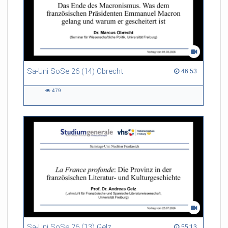
Sa-Uni SoSe 26 (14) Obrecht
46:53 duration
46:53
479
479
views
Sa-Uni SoSe 26 (13) Gelz
55:13 duration
55:13