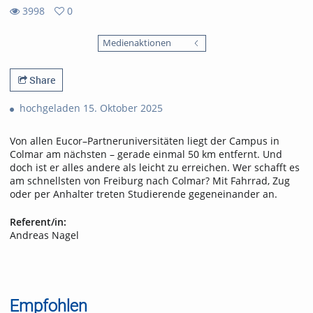
3998
0
0
3998
favorites
Medienaktionen
views
Share
hochgeladen 15. Oktober 2025
Von allen Eucor–Partneruniversitäten liegt der Campus in
Colmar am nächsten – gerade einmal 50 km entfernt. Und
doch ist er alles andere als leicht zu erreichen. Wer schafft es
am schnellsten von Freiburg nach Colmar? Mit Fahrrad, Zug
oder per Anhalter treten Studierende gegeneinander an.
Referent/in:
Andreas Nagel
Empfohlen