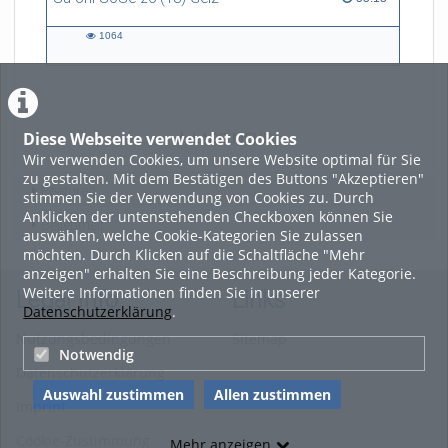
1064
1064
views
Diese Webseite verwendet Cookies
LADE MEHR
Wir verwenden Cookies, um unsere Website optimal für Sie
zu gestalten. Mit dem Bestätigen des Buttons "Akzeptieren"
Featured
stimmen Sie der Verwendung von Cookies zu. Durch
Anklicken der untenstehenden Checkboxen können Sie
Beliebtheit
auswählen, welche Cookie-Kategorien Sie zulassen
möchten. Durch Klicken auf die Schaltfläche "Mehr
anzeigen" erhalten Sie eine Beschreibung jeder Kategorie.
Weitere Informationen finden Sie in unserer
Legal Info
Links
Datenschutzerklärung
.
Nutzungsbedingungen
Sitemap
Notwendig
Datenschutzerklärung
Auswahl zustimmen
Allen zustimmen
Imprint
Cookie-Zustimmung
Mehr anzeigen