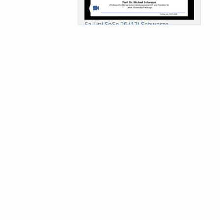
Sa-Uni SoSe 26 (12) Schwarze
Meanings of Forests: A Collaborative
Comparativ...
Als der Wald eine Zukunftsfrage
wurde. Wissen, ...