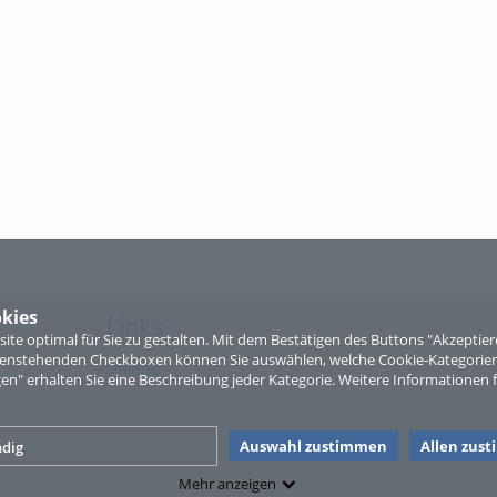
kies
Links
te optimal für Sie zu gestalten. Mit dem Bestätigen des Buttons "Akzepti
ntenstehenden Checkboxen können Sie auswählen, welche Cookie-Kategorien
Sitemap
gen" erhalten Sie eine Beschreibung jeder Kategorie. Weitere Informationen f
Auswahl zustimmen
Allen zus
dig
Mehr anzeigen