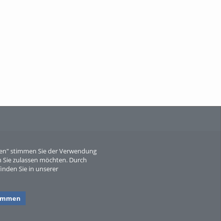
When Particle Physics Gets Hot: A
Journey Throu...
Sperber
eren" stimmen Sie der Verwendung
 Sie zulassen möchten. Durch
inden Sie in unserer
timmen