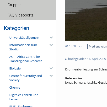
Gruppen
FAQ Videoportal
Kategorien
Universität allgemein
Informationen zum
1628
0
Medienaktio
Studium
0
1628
favorites
ACT - Africa Centre for
views
hochgeladen 16. April 2025
Transregional Research
Biologie
Drohnenbefliegung zur Schn
Centre for Security and
Referent/in:
Society
Jonas Schwarz, Joschka Gessle
Chemie
Digitales Lehren und
Lernen
FMF - Freiburger