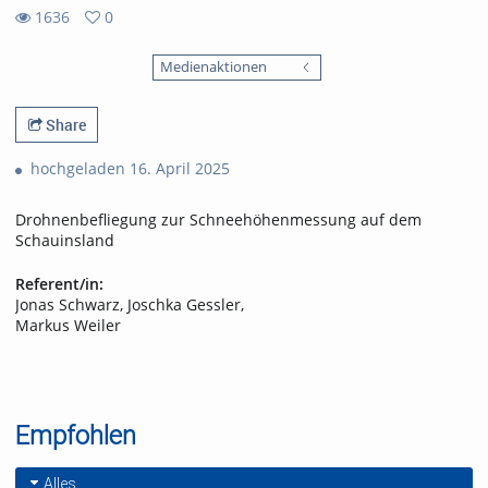
1636
0
0
1636
favorites
Medienaktionen
views
Share
hochgeladen 16. April 2025
Drohnenbefliegung zur Schneehöhenmessung auf dem
Schauinsland
Referent/in:
Jonas Schwarz, Joschka Gessler,
Markus Weiler
Empfohlen
Alles