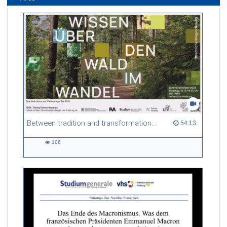
Between tradition and transformation: how owners, advisers and institutions co-create knowledge for resilient forests in Europe
54:13 duration
54:13
106
106
views