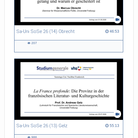
Sa-Uni SoSe 26 (14) Obrecht
46:53 duration
46:53
207
207
views
Sa-Uni SoSe 26 (13) Gelz
55:13 duration
55:13
986