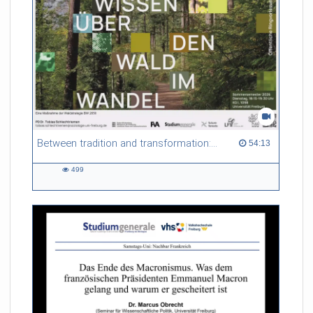
Between tradition and transformation: how owners, advisers and institutions co-create knowledge for resilient forests in Europe
54:13 duration
54:13
499
499
views