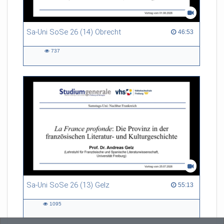
Sa-Uni SoSe 26 (14) Obrecht
46:53 duration
46:53
737
737
views
Sa-Uni SoSe 26 (13) Gelz
55:13 duration
55:13
1095
1095
views