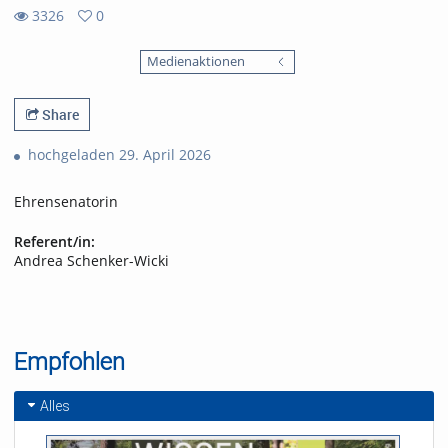
3326
0
0
3326
favorites
Medienaktionen
views
Share
hochgeladen 29. April 2026
Ehrensenatorin
Referent/in:
Andrea Schenker-Wicki
Empfohlen
Alles