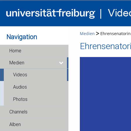
Medien
Ehrensenatorin 
Navigation
Ehrensenatori
Home
Medien
Videos
Audios
Photos
Channels
Alben