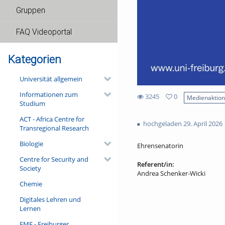
Gruppen
FAQ Videoportal
Kategorien
Universität allgemein
Informationen zum
3245
0
Medienaktio
Studium
0
3245
favorites
ACT - Africa Centre for
views
hochgeladen 29. April 2026
Transregional Research
Biologie
Ehrensenatorin
Centre for Security and
Referent/in:
Society
Andrea Schenker-Wicki
Chemie
Digitales Lehren und
Lernen
FMF - Freiburger