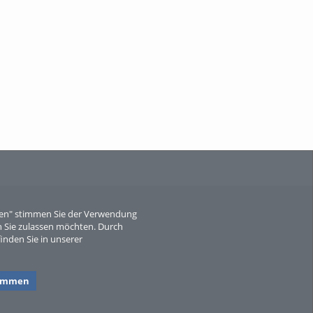
When Particle Physics Gets Hot: A
Journey Throu...
Sperber
eren" stimmen Sie der Verwendung
 Sie zulassen möchten. Durch
inden Sie in unserer
timmen