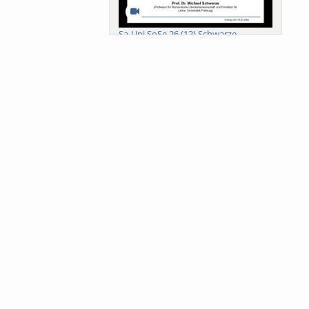
Sa-Uni SoSe 26 (12) Schwarze
Meanings of Forests: A Collaborative
Comparativ...
Als der Wald eine Zukunftsfrage
wurde. Wissen, ...