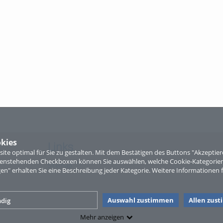
kies
Links
te optimal für Sie zu gestalten. Mit dem Bestätigen des Buttons "Akzepti
ntenstehenden Checkboxen können Sie auswählen, welche Cookie-Kategorien
Sitemap
gen" erhalten Sie eine Beschreibung jeder Kategorie. Weitere Informationen f
Auswahl zustimmen
Allen zus
dig
Mehr anzeigen