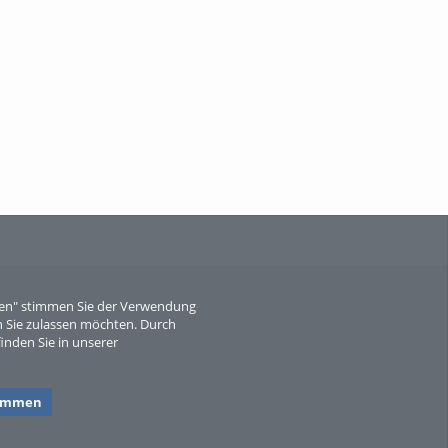
When Particle Physics Gets Hot: A
Journey Throu...
Sperber
eren" stimmen Sie der Verwendung
 Sie zulassen möchten. Durch
inden Sie in unserer
timmen