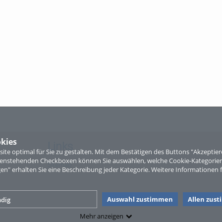
kies
Links
te optimal für Sie zu gestalten. Mit dem Bestätigen des Buttons "Akzepti
ntenstehenden Checkboxen können Sie auswählen, welche Cookie-Kategorien
Sitemap
gen" erhalten Sie eine Beschreibung jeder Kategorie. Weitere Informationen f
Auswahl zustimmen
Allen zus
dig
Mehr anzeigen