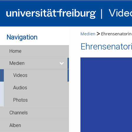
Medien
Ehrensenatorin
Navigation
Ehrensenator
Home
Medien
Videos
Audios
Photos
Channels
Alben