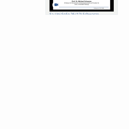
Sa-Uni SoSe 26 (12) Schwarze
Meanings of Forests: A Collaborative
Comparativ...
Als der Wald eine Zukunftsfrage
wurde. Wissen, ...