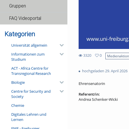
Gruppen
FAQ Videoportal
Kategorien
Universität allgemein
Informationen zum
3320
0
Medienaktio
Studium
0
3320
favorites
ACT - Africa Centre for
views
hochgeladen 29. April 2026
Transregional Research
Biologie
Ehrensenatorin
Centre for Security and
Referent/in:
Society
Andrea Schenker-Wicki
Chemie
Digitales Lehren und
Lernen
FMF - Freiburger