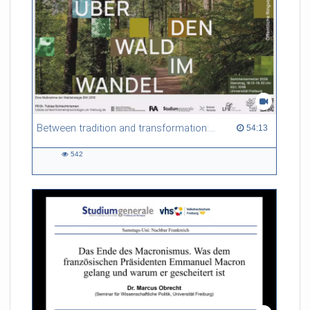
Between tradition and transformation: how owners, advisers and institutions co-create knowledge for resilient forests in Europe
54:13 duration
54:13
542
542
views