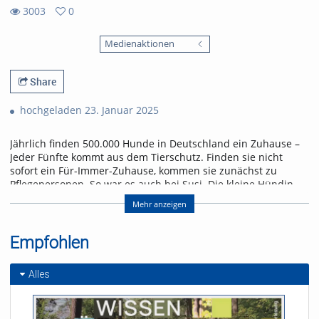
3003
0
0
3003
favorites
Medienaktionen
views
Share
hochgeladen 23. Januar 2025
Jährlich finden 500.000 Hunde in Deutschland ein Zuhause –
Jeder Fünfte kommt aus dem Tierschutz. Finden sie nicht
sofort ein Für-Immer-Zuhause, kommen sie zunächst zu
Pflegepersonen. So war es auch bei Susi. Die kleine Hündin
aus Spanien fand 2024 ein temporäres Zuhause bei Studentin
Mehr anzeigen
Dana. Was es heißt, Pflegestelle für einen Hund zu sein und
wie sich der Alltag zwischen Hörsaal und Hundekörbchen
gestaltet, erfahrt ihr im Video.
Empfohlen
Referent/in:
Alles
Andreas Nagel