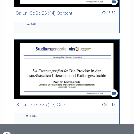
Sa-Uni SoSe 26 (14) Obrecht
46:53 duration
46:53
768
768
views
Sa-Uni SoSe 26 (13) Gelz
55:13 duration
55:13
1103
1103
views