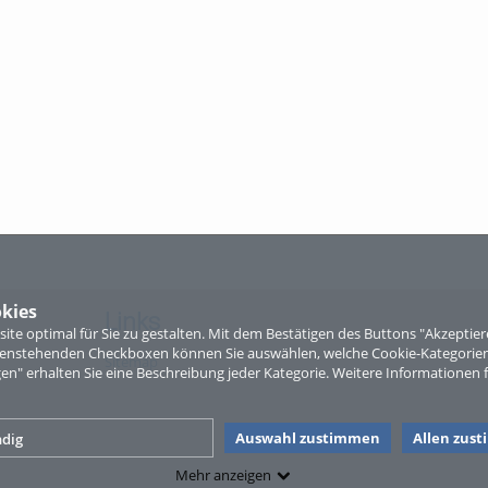
kies
Links
te optimal für Sie zu gestalten. Mit dem Bestätigen des Buttons "Akzepti
ntenstehenden Checkboxen können Sie auswählen, welche Cookie-Kategorien
Sitemap
gen" erhalten Sie eine Beschreibung jeder Kategorie. Weitere Informationen f
Auswahl zustimmen
Allen zus
dig
Mehr anzeigen