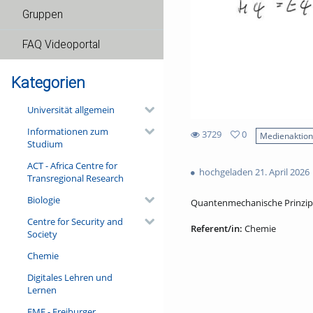
Gruppen
FAQ Videoportal
Kategorien
Universität allgemein
Informationen zum
3729
0
Medienaktio
Studium
0
3729
favorites
ACT - Africa Centre for
views
hochgeladen 21. April 2026
Transregional Research
Biologie
Quantenmechanische Prinzipien
Centre for Security and
Referent/in:
Chemie
Society
Chemie
Digitales Lehren und
Lernen
FMF - Freiburger