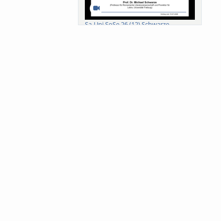
Sa-Uni SoSe 26 (12) Schwarze
Meanings of Forests: A Collaborative
Comparativ...
Als der Wald eine Zukunftsfrage
wurde. Wissen, ...