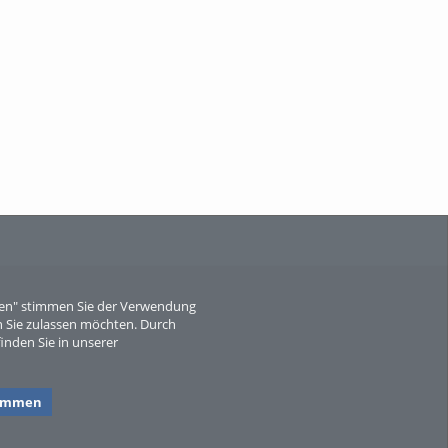
When Particle Physics Gets Hot: A
Journey Throu...
Sperber
eren" stimmen Sie der Verwendung
 Sie zulassen möchten. Durch
inden Sie in unserer
timmen