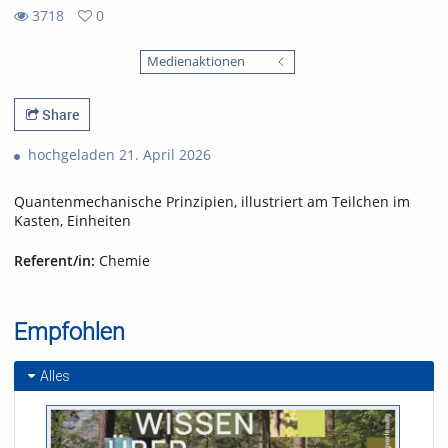
3718
0
0
3718
favorites
Medienaktionen
views
Share
hochgeladen 21. April 2026
Quantenmechanische Prinzipien, illustriert am Teilchen im
Kasten, Einheiten
Referent/in:
Chemie
Empfohlen
Alles