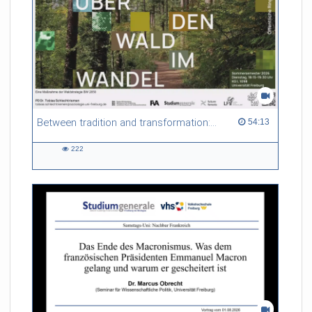
Between tradition and transformation: how owners, advisers and institutions co-create knowledge for resilient forests in Europe
54:13 duration
54:13
222
222
views