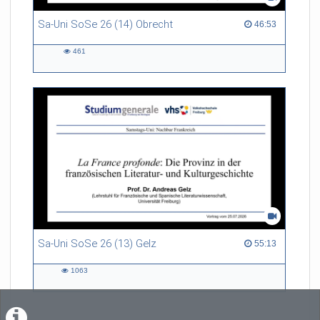
Sa-Uni SoSe 26 (14) Obrecht
46:53 duration
46:53
461
461
views
Sa-Uni SoSe 26 (13) Gelz
55:13 duration
55:13
1063
1063
views