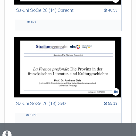
Sa-Uni SoSe 26 (14) Obrecht
46:53 duration
46:53
507
507
views
Sa-Uni SoSe 26 (13) Gelz
55:13 duration
55:13
1068
1068
views