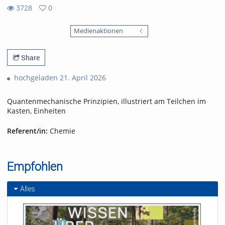
3728
0
0
3728
favorites
Medienaktionen
views
Share
hochgeladen 21. April 2026
Quantenmechanische Prinzipien, illustriert am Teilchen im
Kasten, Einheiten
Referent/in:
Chemie
Empfohlen
Alles