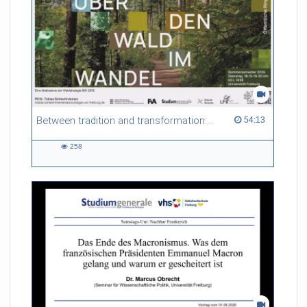
Between tradition and transformation: how owners, advisers and institutions co-create knowledge for resilient forests in Europe
54:13 duration
54:13
258
258
views