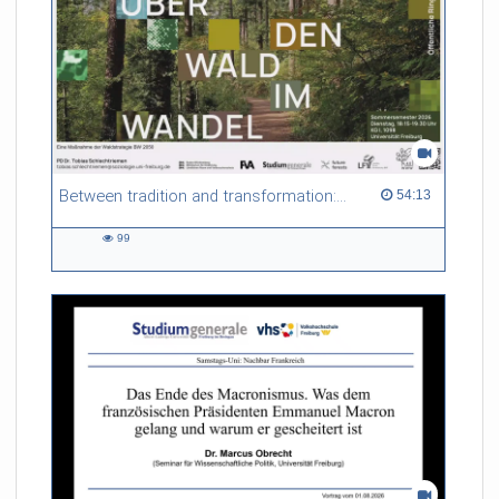
Between tradition and transformation: how owners, advisers and institutions co-create knowledge for resilient forests in Europe
54:13 duration
54:13
99
99
views