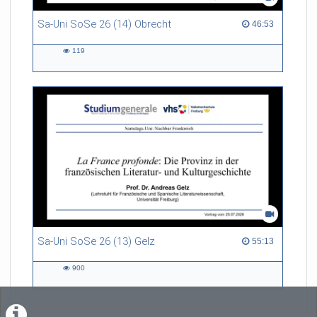
Sa-Uni SoSe 26 (14) Obrecht
46:53 duration
46:53
119
119
views
Sa-Uni SoSe 26 (13) Gelz
55:13 duration
55:13
900
900
views