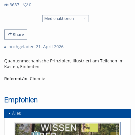
3637
0
0
3637
favorites
Medienaktionen
views
Share
hochgeladen 21. April 2026
Quantenmechanische Prinzipien, illustriert am Teilchen im
Kasten, Einheiten
Referent/in:
Chemie
Empfohlen
Alles