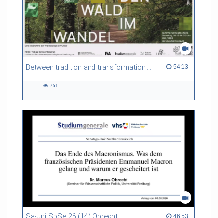
Between tradition and transformation: how owners, advisers and institutions co-create knowledge for resilient forests in Europe
54:13 duration
54:13
751
751
views
Sa-Uni SoSe 26 (14) Obrecht
46:53 duration
46:53