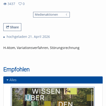
3437
0
0
3437
favorites
Medienaktionen
views
Share
hochgeladen 21. April 2026
H-Atom, Variationsverfahren, Störungsrechnung
Empfohlen
Alles