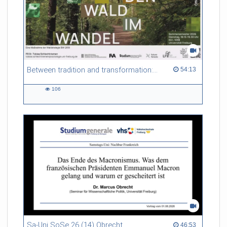
Between tradition and transformation: how owners, advisers and institutions co-create knowledge for resilient forests in Europe
54:13 duration
54:13
106
106
views
Sa-Uni SoSe 26 (14) Obrecht
46:53 duration
46:53