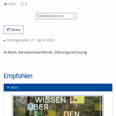
3337
0
0
3337
favorites
Medienaktionen
views
Share
hochgeladen 21. April 2026
H-Atom, Variationsverfahren, Störungsrechnung
Empfohlen
Alles