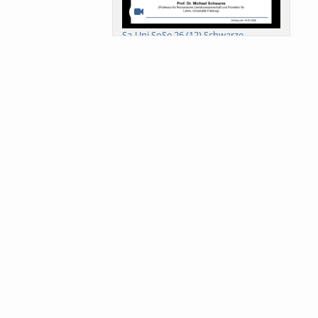
Sa-Uni SoSe 26 (12) Schwarze
Meanings of Forests: A Collaborative
Comparativ...
Als der Wald eine Zukunftsfrage
wurde. Wissen, ...