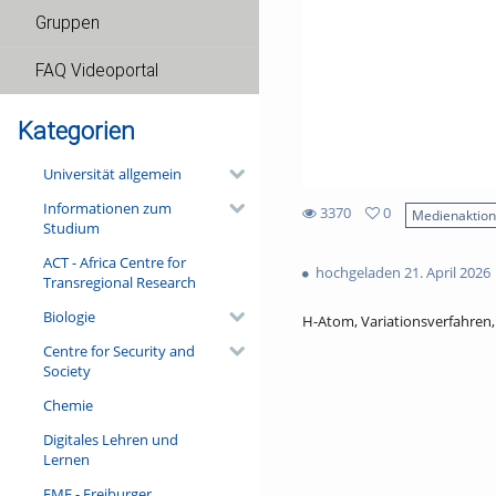
Gruppen
FAQ Videoportal
Kategorien
Universität allgemein
Informationen zum
3370
0
Medienaktio
Studium
0
3370
favorites
ACT - Africa Centre for
views
hochgeladen 21. April 2026
Transregional Research
Biologie
H-Atom, Variationsverfahren
Centre for Security and
Society
Chemie
Digitales Lehren und
Lernen
FMF - Freiburger