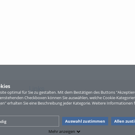
kies
Links
te optimal für Sie zu gestalten. Mit dem Bestätigen des Buttons "Akzepti
ntenstehenden Checkboxen können Sie auswählen, welche Cookie-Kategorien
Sitemap
gen" erhalten Sie eine Beschreibung jeder Kategorie. Weitere Informationen f
Auswahl zustimmen
Allen zus
dig
Mehr anzeigen