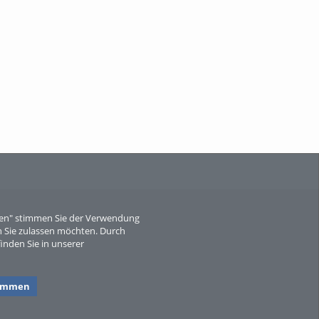
When Particle Physics Gets Hot: A
Journey Throu...
Sperber
eren" stimmen Sie der Verwendung
 Sie zulassen möchten. Durch
inden Sie in unserer
timmen