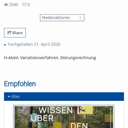
3340
0
0
3340
favorites
Medienaktionen
views
Share
hochgeladen 21. April 2026
H-Atom, Variationsverfahren, Störungsrechnung
Empfohlen
Alles