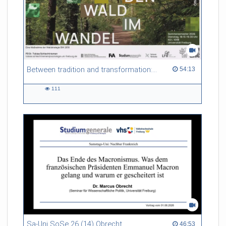
Between tradition and transformation: how owners, advisers and institutions co-create knowledge for resilient forests in Europe
54:13 duration
54:13
111
111
views
Sa-Uni SoSe 26 (14) Obrecht
46:53 duration
46:53