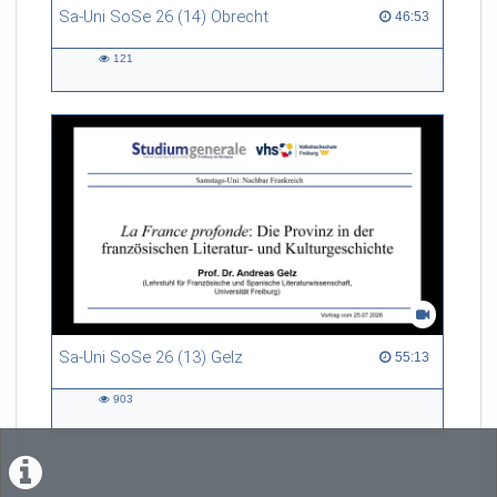
Sa-Uni SoSe 26 (14) Obrecht
46:53 duration
46:53
121
121
views
Sa-Uni SoSe 26 (13) Gelz
55:13 duration
55:13
903
903
views