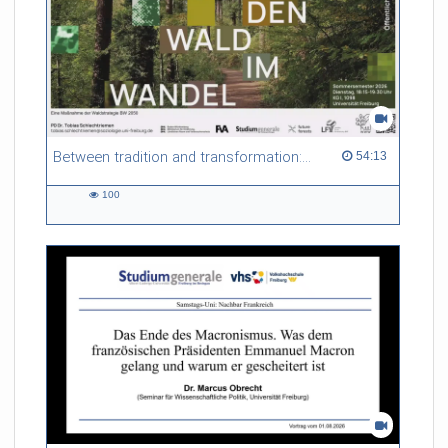
Between tradition and transformation: how owners, advisers and institutions co-create knowledge for resilient forests in Europe
54:13 duration
54:13
100
100
views