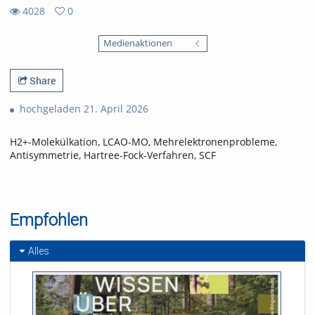
4028
0
0
4028
favorites
Medienaktionen
views
Share
hochgeladen 21. April 2026
H2+-Molekülkation, LCAO-MO, Mehrelektronenprobleme,
Antisymmetrie, Hartree-Fock-Verfahren, SCF
Empfohlen
Alles