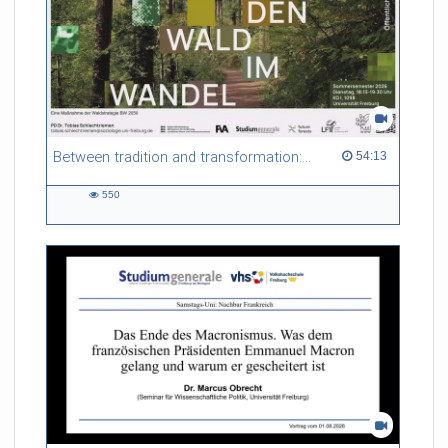
Between tradition and transformation: how owners, advisers and institutions co-create knowledge for resilient forests in Europe
54:13 duration
54:13
550
550
views