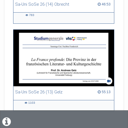
Sa-Uni SoSe 26 (14) Obrecht
46:53 duration
46:53
783
783
views
Sa-Uni SoSe 26 (13) Gelz
55:13 duration
55:13
1103
1103
views