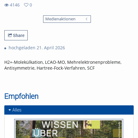
4146
0
0
4146
favorites
Medienaktionen
views
Share
hochgeladen 21. April 2026
H2+-Molekülkation, LCAO-MO, Mehrelektronenprobleme,
Antisymmetrie, Hartree-Fock-Verfahren, SCF
Empfohlen
Alles