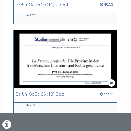
Sa-Uni SoSe 26 (14) Obrecht
46:53 duration
46:53
185
185
views
Sa-Uni SoSe 26 (13) Gelz
55:13 duration
55:13
969
969
views