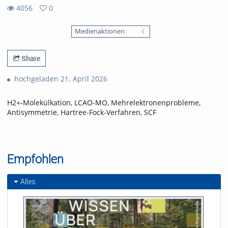
4056
0
0
4056
favorites
Medienaktionen
views
Share
hochgeladen 21. April 2026
H2+-Molekülkation, LCAO-MO, Mehrelektronenprobleme,
Antisymmetrie, Hartree-Fock-Verfahren, SCF
Empfohlen
Alles