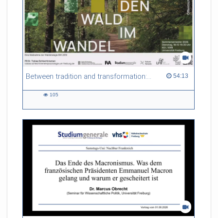
Between tradition and transformation: how owners, advisers and institutions co-create knowledge for resilient forests in Europe
54:13 duration
54:13
105
105
views