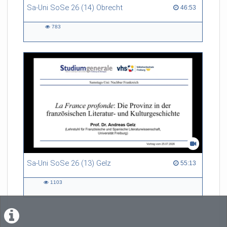
Sa-Uni SoSe 26 (14) Obrecht
46:53 duration
46:53
783
783
views
Sa-Uni SoSe 26 (13) Gelz
55:13 duration
55:13
1103
1103
views