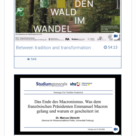
Between tradition and transformation: how owners, advisers and institutions co-create knowledge for resilient forests in Europe
54:13 duration
54:13
549
549
views