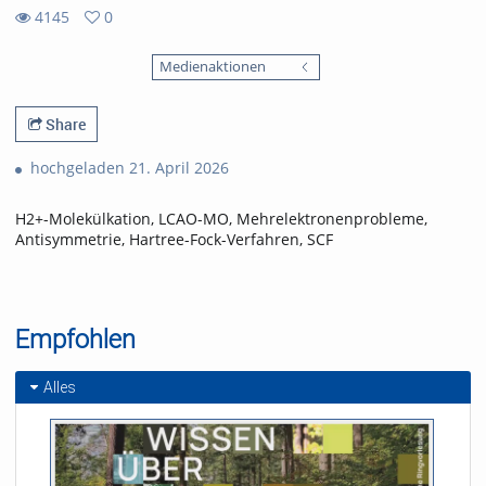
4145
0
0
4145
favorites
Medienaktionen
views
Share
hochgeladen 21. April 2026
H2+-Molekülkation, LCAO-MO, Mehrelektronenprobleme,
Antisymmetrie, Hartree-Fock-Verfahren, SCF
Empfohlen
Alles