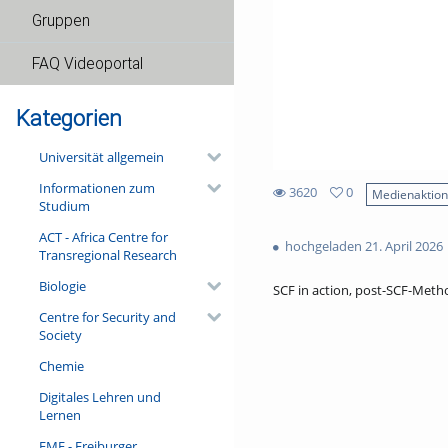
Gruppen
FAQ Videoportal
Kategorien
Universität allgemein
Informationen zum
3620
0
Medienaktio
Studium
0
3620
favorites
ACT - Africa Centre for
views
hochgeladen 21. April 2026
Transregional Research
Biologie
SCF in action, post-SCF-Met
Centre for Security and
Society
Chemie
Digitales Lehren und
Lernen
FMF - Freiburger