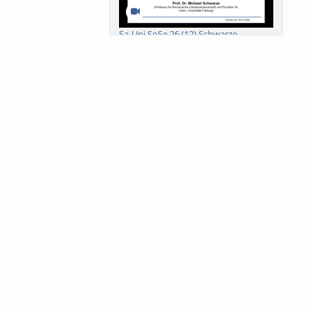
Sa-Uni SoSe 26 (12) Schwarze
Meanings of Forests: A Collaborative
Comparativ...
Als der Wald eine Zukunftsfrage
wurde. Wissen, ...