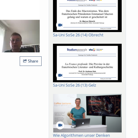
Sa-Uni SoSe 26 (14) Obrecht
Share
Sa-Uni SoSe 26 (13) Gelz
Wie Algorithmen unser Denken