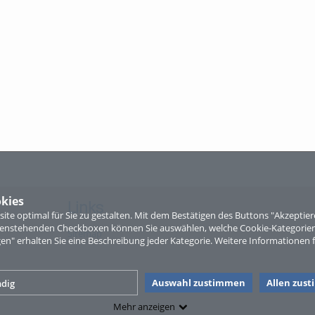
kies
Links
te optimal für Sie zu gestalten. Mit dem Bestätigen des Buttons "Akzepti
ntenstehenden Checkboxen können Sie auswählen, welche Cookie-Kategorien
Sitemap
gen" erhalten Sie eine Beschreibung jeder Kategorie. Weitere Informationen f
Auswahl zustimmen
Allen zus
dig
Mehr anzeigen