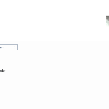
nen
hoden