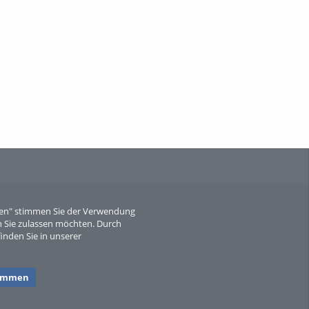
When Particle Physics Gets Hot: A
Journey Throu...
Sperber
eren" stimmen Sie der Verwendung
 Sie zulassen möchten. Durch
inden Sie in unserer
timmen