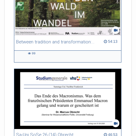
Between tradition and transformation: how owners, advisers and institutions co-create knowledge for resilient forests in Europe
54:13 duration
54:13
99
99
views
Sa-Uni SoSe 26 (14) Obrecht
46:53 duration
46:53