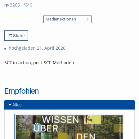
3265
0
0
3265
favorites
Medienaktionen
views
Share
hochgeladen 21. April 2026
SCF in action, post-SCF-Methoden
Empfohlen
Alles