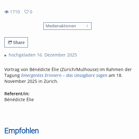
1710
0
0
1710
favorites
Medienaktionen
views
Share
hochgeladen 16. Dezember 2025
Vortrag von Bénédicte Élie (Zürich/Mulhouse) im Rahmen der
Tagung
Emergentes Erinnern – das Unsagbare sagen
am 18.
November 2025 in Zürich.
Referent/in:
Bénédicte Élie
Empfohlen