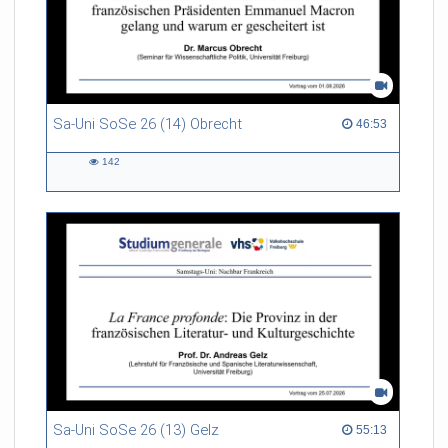
Sa-Uni SoSe 26 (14) Obrecht
46:53 duration
46:53
142
142
views
Sa-Uni SoSe 26 (13) Gelz
55:13 duration
55:13