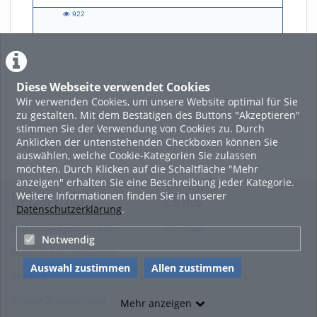
922
922
views
Diese Webseite verwendet Cookies
LADE MEHR
Wir verwenden Cookies, um unsere Website optimal für Sie
zu gestalten. Mit dem Bestätigen des Buttons "Akzeptieren"
Featured
stimmen Sie der Verwendung von Cookies zu. Durch
Anklicken der untenstehenden Checkboxen können Sie
Beliebtheit
auswählen, welche Cookie-Kategorien Sie zulassen
möchten. Durch Klicken auf die Schaltfläche "Mehr
anzeigen" erhalten Sie eine Beschreibung jeder Kategorie.
Weitere Informationen finden Sie in unserer
Legal Info
Links
Datenschutzerklärung
.
Nutzungsbedingungen
Sitemap
Notwendig
Datenschutzerklärung
Auswahl zustimmen
Allen zustimmen
Imprint
Cookie-Zustimmung
Mehr anzeigen