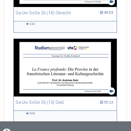
Sa-Uni SoSe 26 (14) Obrecht
46:53 duration
46:53
132
132
views
Sa-Uni SoSe 26 (13) Gelz
55:13 duration
55:13
910
910
views