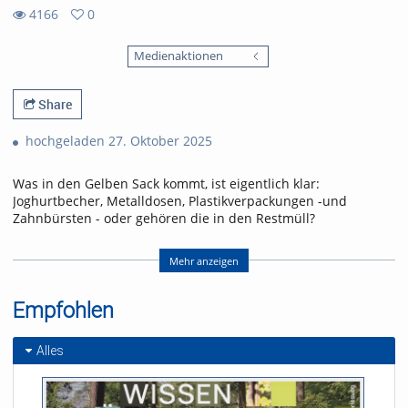
4166
0
0
4166
favorites
Medienaktionen
views
Share
hochgeladen 27. Oktober 2025
Was in den Gelben Sack kommt, ist eigentlich klar:
Joghurtbecher, Metalldosen, Plastikverpackungen -und
Zahnbürsten - oder gehören die in den Restmüll?
Im Recyclingmärchen „Die Trennung“ landet PET-Flasche Doro
fälschlicherweise im Gelben Sack! Was sie nicht ahnt: sie wird
Mehr anzeigen
dort auf ihre große Liebe treffen. Zusammen mit den anderen
Verpackungen tritt sie die Reise ins Ungewisse an. Wer
Empfohlen
bekommt die Chance auf ein neues Leben?
Referent/in:
Alles
Andreas Nagel