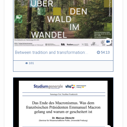
Between tradition and transformation: how owners, advisers and institutions co-create knowledge for resilient forests in Europe
54:13 duration
54:13
101
101
views