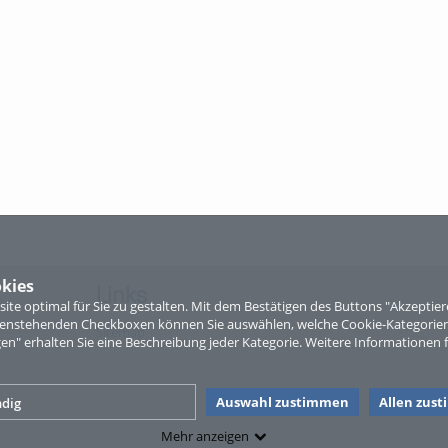
kies
Links
te optimal für Sie zu gestalten. Mit dem Bestätigen des Buttons "Akzepti
ntenstehenden Checkboxen können Sie auswählen, welche Cookie-Kategorien
Sitemap
gen" erhalten Sie eine Beschreibung jeder Kategorie. Weitere Informationen f
Auswahl zustimmen
Allen zus
dig
Mehr anzeigen