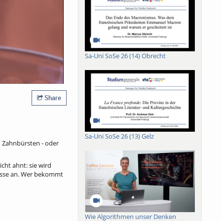
Sa-Uni SoSe 26 (14) Obrecht
Share
Sa-Uni SoSe 26 (13) Gelz
d Zahnbürsten - oder
cht ahnt: sie wird
wisse an. Wer bekommt
Wie Algorithmen unser Denken