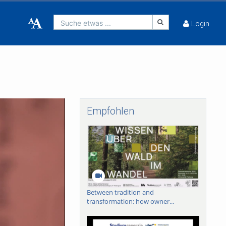
Suche etwas ...
Login
Empfohlen
Between tradition and
transformation: how owner...