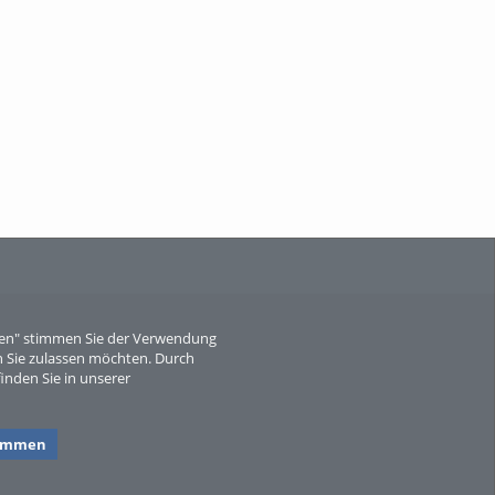
When Particle Physics Gets Hot: A
Journey Throu...
Sperber
eren" stimmen Sie der Verwendung
 Sie zulassen möchten. Durch
inden Sie in unserer
timmen