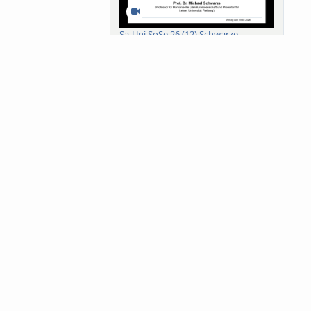
Sa-Uni SoSe 26 (12) Schwarze
Meanings of Forests: A Collaborative
Comparativ...
Als der Wald eine Zukunftsfrage
wurde. Wissen, ...