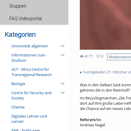
Gruppen
FAQ Videoportal
Kategorien
Universität allgemein
Informationen zum
4177
0
Medienaktio
Studium
0
4177
favorites
ACT - Africa Centre for
views
hochgeladen 27. Oktober 2
Transregional Research
Biologie
Was in den Gelben Sack kommt
gehören die in den Restmüll?
Centre for Security and
Society
Im Recyclingmärchen „Die Tren
dort auf ihre große Liebe tr
Chemie
die Chance auf ein neues Leb
Digitales Lehren und
Referent/in:
Lernen
Andreas Nagel
FMF - Freiburger