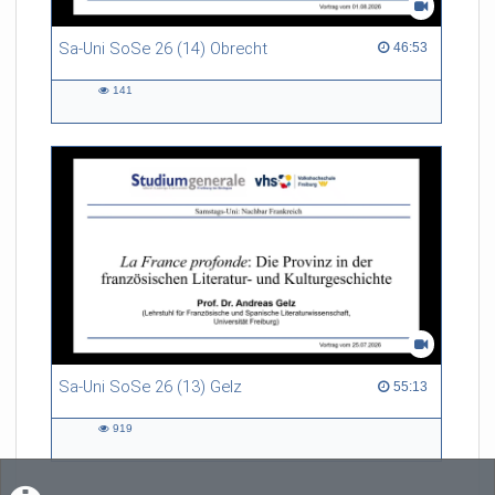
Sa-Uni SoSe 26 (14) Obrecht
46:53 duration
46:53
141
141
views
Sa-Uni SoSe 26 (13) Gelz
55:13 duration
55:13
919
919
views