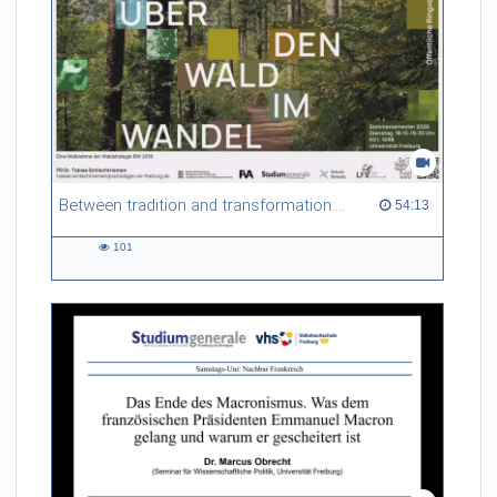
Between tradition and transformation: how owners, advisers and institutions co-create knowledge for resilient forests in Europe
54:13 duration
54:13
101
101
views