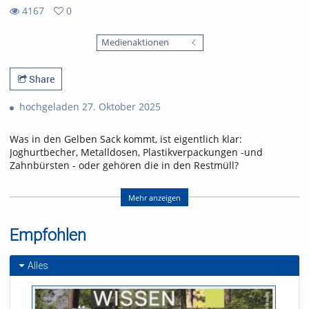
4167
0
0
4167
favorites
Medienaktionen
views
Share
hochgeladen 27. Oktober 2025
Was in den Gelben Sack kommt, ist eigentlich klar:
Joghurtbecher, Metalldosen, Plastikverpackungen -und
Zahnbürsten - oder gehören die in den Restmüll?
Im Recyclingmärchen „Die Trennung“ landet PET-Flasche Doro
fälschlicherweise im Gelben Sack! Was sie nicht ahnt: sie wird
Mehr anzeigen
dort auf ihre große Liebe treffen. Zusammen mit den anderen
Verpackungen tritt sie die Reise ins Ungewisse an. Wer
Empfohlen
bekommt die Chance auf ein neues Leben?
Referent/in:
Alles
Andreas Nagel