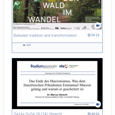
Between tradition and transformation: how owners, advisers and institutions co-create knowledge for resilient forests in Europe
54:13 duration
54:13
105
105
views
Sa-Uni SoSe 26 (14) Obrecht
46:53 duration
46:53