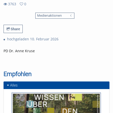
3763
0
0
3763
favorites
Medienaktionen
views
Share
hochgeladen 10. Februar 2026
PD Dr. Anne Kruse
Empfohlen
Alles