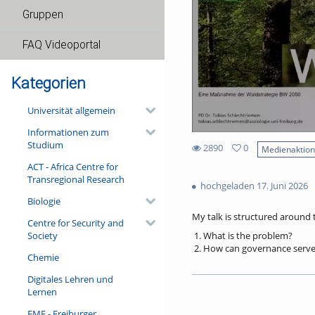
Gruppen
FAQ Videoportal
Kategorien
Universität allgemein
Informationen zum
Studium
2890
0
Medienaktio
0
ACT - Africa Centre for
2890
favorites
Transregional Research
views
hochgeladen 17. Juni 2026
Biologie
My talk is structured around 
Centre for Security and
Society
What is the problem?
How can governance serve 
Chemie
If governance is the solut
Digitales Lehren und
Addressing these questions wi
Lernen
public perceptions of forests,
motivations driving European p
FMF - Freiburger