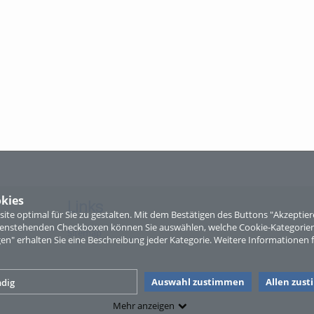
kies
Links
te optimal für Sie zu gestalten. Mit dem Bestätigen des Buttons "Akzepti
ntenstehenden Checkboxen können Sie auswählen, welche Cookie-Kategorien
Sitemap
gen" erhalten Sie eine Beschreibung jeder Kategorie. Weitere Informationen f
Auswahl zustimmen
Allen zus
dig
Mehr anzeigen