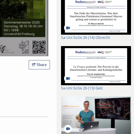
Sa-Uni SoSe 26 (14) Obrecht
Share
Sa-Uni SoSe 26 (13) Gelz
 facing Europe’s forests,
for explaining the
second part of the talk, I