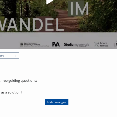
nen
three guiding questions:
as a solution?
ion, what challenges does it introduce, and how can they be addressed?
Mehr anzeigen
ll enable the audience to gain a deeper understanding of the current threats
 and the economic realities of forest ownership. This foundation is essential 
olicymakers to design policies and legislation for forest governance. In the 