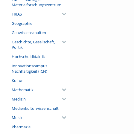
will present new findings fro
Materialforschungszentrum
provides a comprehensive over
simultaneous trend toward inc
FRIAS
how the growing accumulation
Geographie
conclude by outlining several
Geowissenschaften
Referent/in:
Dr. Helga Pülzl (European Fore
Geschichte, Gesellschaft,
Politik
Hochschuldidaktik
Innovationscampus
Nachhaltigkeit (ICN)
Kultur
Mathematik
Medizin
Medienkulturwissenschaft
Musik
Pharmazie