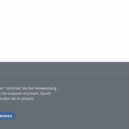
Wissen, ...
When Particle Physics Gets Hot: A
Journey Throu...
eren" stimmen Sie der Verwendung
 Sie zulassen möchten. Durch
inden Sie in unserer
Sperber
timmen