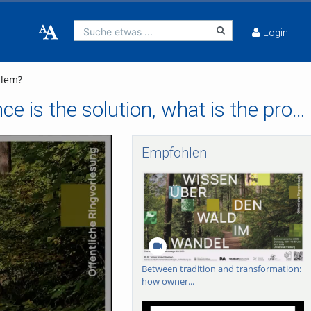
Suche etwas ...
Login
blem?
EU forest policy-making (1992-2024): if governance is the solution, what is the problem?
Empfohlen
Between tradition and transformation:
how owner...