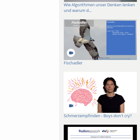
est-related policies and
Wie Algorithmen unser Denken lenken
 policy integration and a
und warum d...
ion challenges, showing
 implementation. I will
Fischadler
Schmerzempfinden - Boys don't cry?