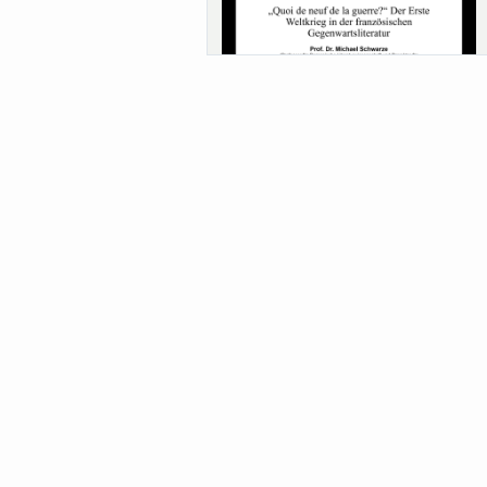
Sa-Uni SoSe 26 (12) Schwarze
Meanings of Forests: A Collaborative
Comparativ...
Als der Wald eine Zukunftsfrage wurde.