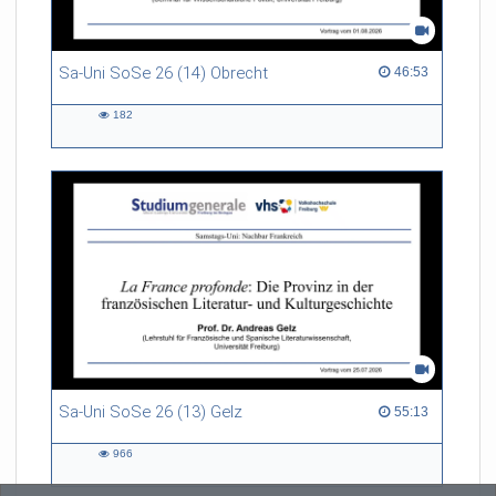
Sa-Uni SoSe 26 (14) Obrecht
46:53 duration
46:53
182
182
views
Sa-Uni SoSe 26 (13) Gelz
55:13 duration
55:13
966
966
views