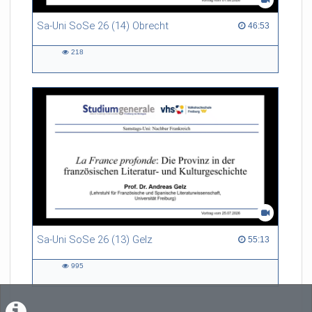
Sa-Uni SoSe 26 (14) Obrecht
46:53 duration
46:53
218
218
views
Sa-Uni SoSe 26 (13) Gelz
55:13 duration
55:13
995
995
views