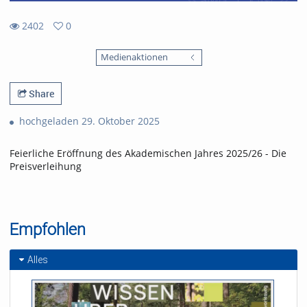
2402
0
0
2402
favorites
Medienaktionen
views
Share
hochgeladen 29. Oktober 2025
Feierliche Eröffnung des Akademischen Jahres 2025/26 - Die
Preisverleihung
Empfohlen
Alles