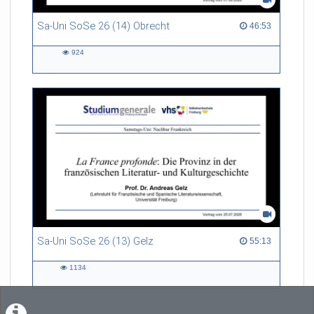
Sa-Uni SoSe 26 (14) Obrecht
46:53 duration
46:53
924
924
views
Sa-Uni SoSe 26 (13) Gelz
55:13 duration
55:13
1134
1134
views