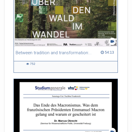
Between tradition and transformation: how owners, advisers and institutions co-create knowledge for resilient forests in Europe
54:13 duration
54:13
752
752
views