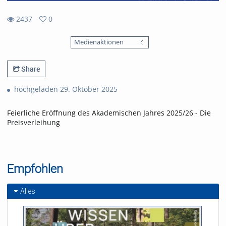
2437
0
0
2437
favorites
Medienaktionen
views
Share
hochgeladen 29. Oktober 2025
Feierliche Eröffnung des Akademischen Jahres 2025/26 - Die
Preisverleihung
Empfohlen
Alles