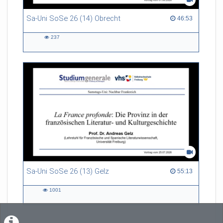
Sa-Uni SoSe 26 (14) Obrecht
46:53 duration
46:53
237
237
views
Sa-Uni SoSe 26 (13) Gelz
55:13 duration
55:13
1001
1001
views