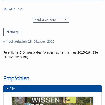
2403
0
0
2403
favorites
Medienaktionen
views
Share
hochgeladen 29. Oktober 2025
Feierliche Eröffnung des Akademischen Jahres 2025/26 - Die
Preisverleihung
Empfohlen
Alles