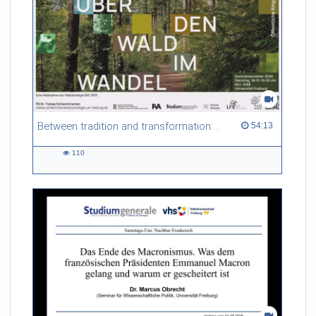
Between tradition and transformation: how owners, advisers and institutions co-create knowledge for resilient forests in Europe
54:13 duration
54:13
110
110
views