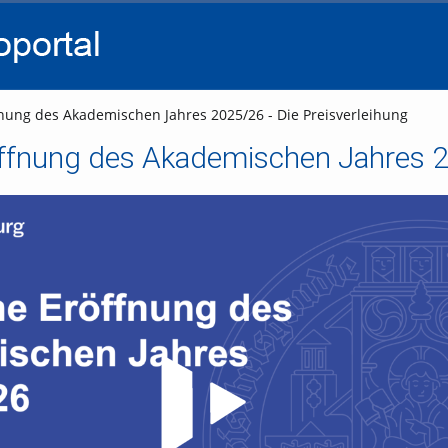
go
go
go
to
to
to
navigation
main
footer
content
fnung des Akademischen Jahres 2025/26 - Die Preisverleihung
öffnung des Akademischen Jahres 2
Video abspielen