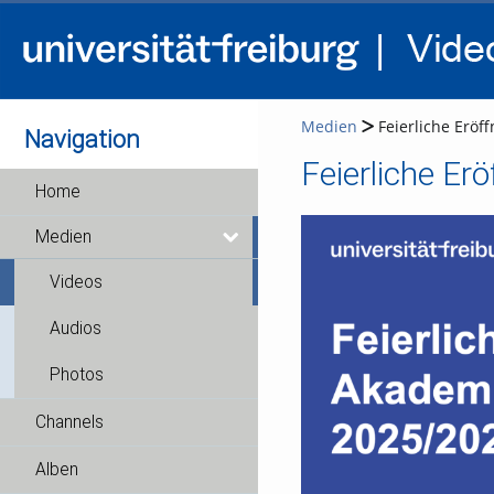
Medien
Feierliche Eröf
Navigation
Feierliche Er
Home
Medien
Videos
Audios
Photos
Channels
Alben