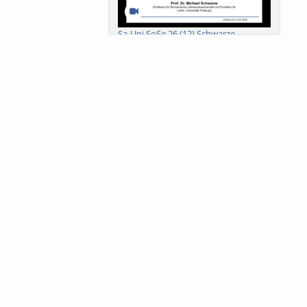
Sa-Uni SoSe 26 (12) Schwarze
Meanings of Forests: A Collaborative
Comparativ...
Als der Wald eine Zukunftsfrage
wurde. Wissen, ...