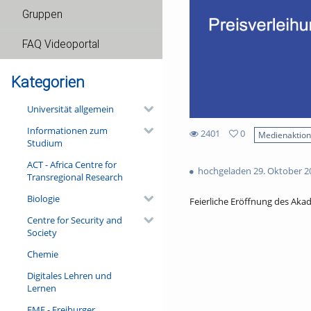
Gruppen
FAQ Videoportal
Kategorien
Universität allgemein
Informationen zum
2401
0
Medienaktio
Studium
0
2401
favorites
ACT - Africa Centre for
views
hochgeladen 29. Oktober 2
Transregional Research
Biologie
Feierliche Eröffnung des Akad
Centre for Security and
Society
Chemie
Digitales Lehren und
Lernen
FMF - Freiburger