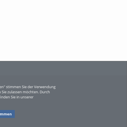
When Particle Physics Gets Hot: A
Journey Throu...
Sperber
eren" stimmen Sie der Verwendung
 Sie zulassen möchten. Durch
inden Sie in unserer
timmen