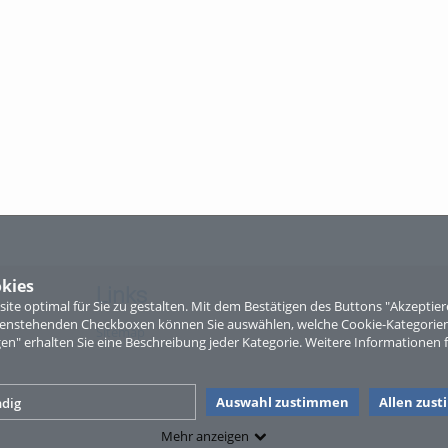
kies
Links
te optimal für Sie zu gestalten. Mit dem Bestätigen des Buttons "Akzepti
ntenstehenden Checkboxen können Sie auswählen, welche Cookie-Kategorien
Sitemap
gen" erhalten Sie eine Beschreibung jeder Kategorie. Weitere Informationen f
Auswahl zustimmen
Allen zus
dig
Mehr anzeigen