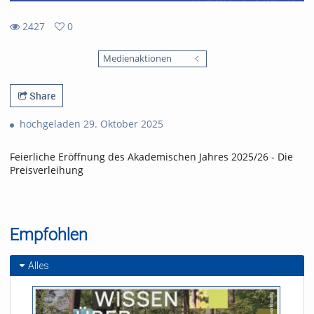
2427
0
0
2427
favorites
Medienaktionen
views
Share
hochgeladen 29. Oktober 2025
Feierliche Eröffnung des Akademischen Jahres 2025/26 - Die
Preisverleihung
Empfohlen
Alles