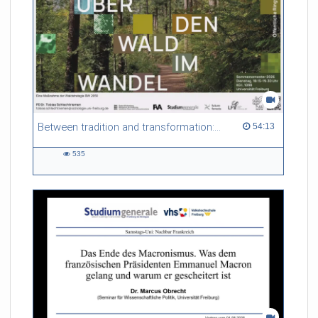
Between tradition and transformation: how owners, advisers and institutions co-create knowledge for resilient forests in Europe
54:13 duration
54:13
535
535
views