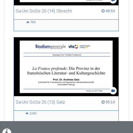
Sa-Uni SoSe 26 (14) Obrecht
46:53 duration
46:53
763
763
views
Sa-Uni SoSe 26 (13) Gelz
55:13 duration
55:13
1102
1102
views